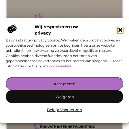
Wij respecteren uw
privacy
Bij ons staat uw privacy voorop.We maken gebruik van cookies en
soortgelijke technologieën om te begrijpen hoe u onze website
gebruikt én om uw ervaring zo waardevol mogelijk te maken.
Cookies hebben diverse functies, zoals het tonen van
Waarom steeds meer bedrijven kiezen voor een
security operations center
gepersonaliseerde advertenties en het meten van sitegebruik. Meer
informatie vindt u in
ons cookiebeleid
.
Vandaag de dag is bijna ieder bedrijf vertegenwoordigd op
het internet. Je dient er daarbij voor te zorgen dat data die
klanten achterlaten optimaal beveiligd is. Maar ook jouw
Accepteren
eigen
Weigeren
DIENSTVERLENING
Bekijk Voorkeuren