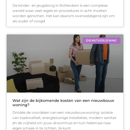
De kinder- en jeugdzorg in Rotterdam is een complexe
wereld waar veel regels en procedures in acht moeten
worden genomen. Het kan daarom overweldigend zijn om
als ouder of voogd
DIENSTVERLENING
Wat zijn de bijkomende kosten van een nieuwbouw
woning?
Ontdek de voordelen van een nieuwbouwwoning: isolatie
van topkwaliteit, energiezuinige installaties, modern sanitair
én de vrijheid om jouw droomhuis en tuin helemaal naar
eigen smaak in te richten. Je kunt