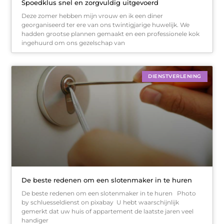
Spoedklus snel en zorgvuldig uitgevoerd
Deze zomer hebben mijn vrouw en ik een diner
georganiseerd ter ere van ons twintigjarige huwelijk. We
hadden grootse plannen gemaakt en een professionele kok
ingehuurd om ons gezelschap van
DIENSTVERLENING
De beste redenen om een slotenmaker in te huren
De beste redenen om een slotenmaker in te huren Photo
by schluesseldienst on pixabay ‍ U hebt waarschijnlijk
gemerkt dat uw huis of appartement de laatste jaren veel
handiger