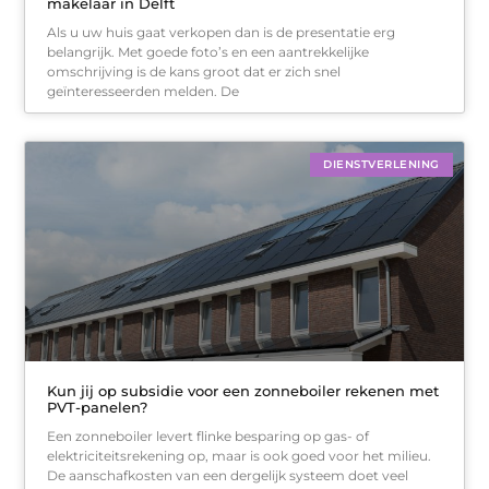
makelaar in Delft
Als u uw huis gaat verkopen dan is de presentatie erg
belangrijk. Met goede foto’s en een aantrekkelijke
omschrijving is de kans groot dat er zich snel
geïnteresseerden melden. De
DIENSTVERLENING
Kun jij op subsidie voor een zonneboiler rekenen met
PVT-panelen?
Een zonneboiler levert flinke besparing op gas- of
elektriciteitsrekening op, maar is ook goed voor het milieu.
De aanschafkosten van een dergelijk systeem doet veel