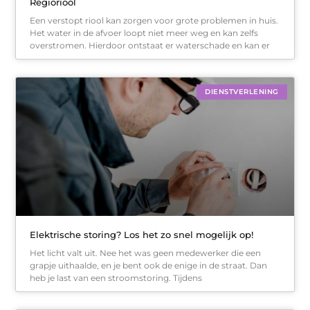
Regioriool
Een verstopt riool kan zorgen voor grote problemen in huis.
Het water in de afvoer loopt niet meer weg en kan zelfs
overstromen. Hierdoor ontstaat er waterschade en kan er
DIENSTVERLENING
Elektrische storing? Los het zo snel mogelijk op!
Het licht valt uit. Nee het was geen medewerker die een
grapje uithaalde, en je bent ook de enige in de straat. Dan
heb je last van een stroomstoring. Tijdens