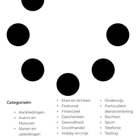
Eten en drinken
Onderwijs
Categorieën
Featured
Particuliere
Financieel
dienstverlening
Aanbiedingen
Geschenken
Rechten
Auto's en
Gezondheid
Sport
Motoren
Groothandel
Telefonie
Banen en
Hobby en vrije
Testing
opleidingen