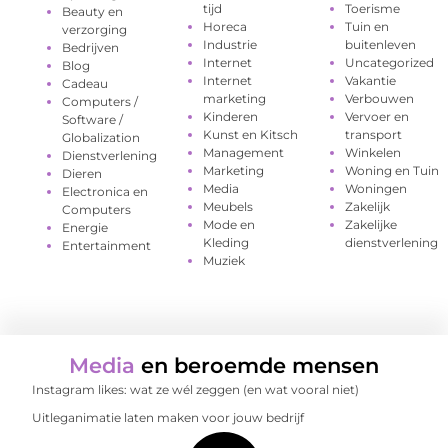
tijd
Toerisme
Beauty en
Horeca
Tuin en
verzorging
Industrie
buitenleven
Bedrijven
Internet
Uncategorized
Blog
Internet
Vakantie
Cadeau
marketing
Verbouwen
Computers /
Kinderen
Vervoer en
Software /
Kunst en Kitsch
transport
Globalization
Management
Winkelen
Dienstverlening
Marketing
Woning en Tuin
Dieren
Media
Woningen
Electronica en
Meubels
Zakelijk
Computers
Mode en
Zakelijke
Energie
Kleding
dienstverlening
Entertainment
Muziek
Media
en beroemde mensen
Instagram likes: wat ze wél zeggen (en wat vooral niet)
Uitleganimatie laten maken voor jouw bedrijf