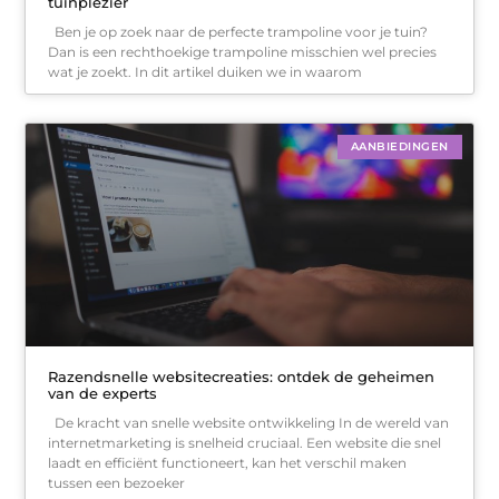
tuinplezier
Ben je op zoek naar de perfecte trampoline voor je tuin?
Dan is een rechthoekige trampoline misschien wel precies
wat je zoekt. In dit artikel duiken we in waarom
AANBIEDINGEN
Razendsnelle websitecreaties: ontdek de geheimen
van de experts
De kracht van snelle website ontwikkeling In de wereld van
internetmarketing is snelheid cruciaal. Een website die snel
laadt en efficiënt functioneert, kan het verschil maken
tussen een bezoeker