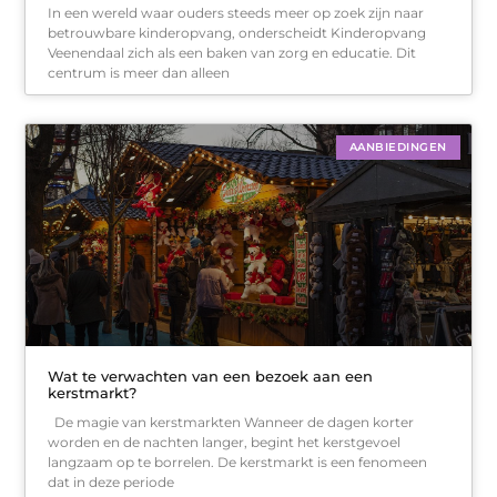
In een wereld waar ouders steeds meer op zoek zijn naar
betrouwbare kinderopvang, onderscheidt Kinderopvang
Veenendaal zich als een baken van zorg en educatie. Dit
centrum is meer dan alleen
AANBIEDINGEN
Wat te verwachten van een bezoek aan een
kerstmarkt?
De magie van kerstmarkten Wanneer de dagen korter
worden en de nachten langer, begint het kerstgevoel
langzaam op te borrelen. De kerstmarkt is een fenomeen
dat in deze periode