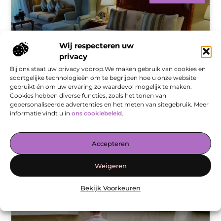
Wij respecteren uw
privacy
Bij ons staat uw privacy voorop.We maken gebruik van cookies en
soortgelijke technologieën om te begrijpen hoe u onze website
gebruikt én om uw ervaring zo waardevol mogelijk te maken.
Cookies hebben diverse functies, zoals het tonen van
Hoe zorg je goed voor je dekbedovertrek? Vijf
gepersonaliseerde advertenties en het meten van sitegebruik. Meer
onderhoudstips voor een langere levensduur en
informatie vindt u in
ons cookiebeleid
.
frisse u
Hoe zorg je goed voor je dekbedovertrek? Vijf
onderhoudstips voor een langere levensduur en frisse
Accepteren
uitstraling Wanneer is de laatste keer dat jij je
dekbedovertrek hebt schoongemaakt? Als je je
Weigeren
Bekijk Voorkeuren
AANBIEDINGEN