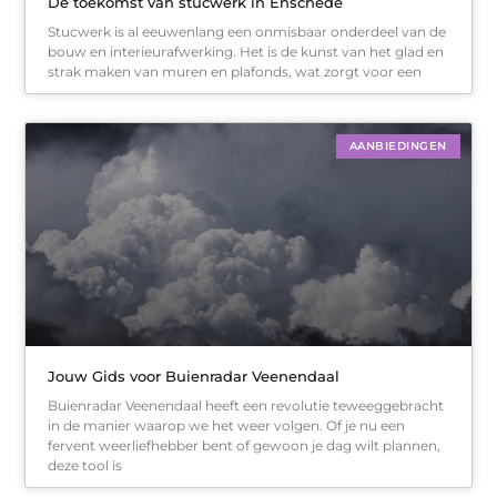
De toekomst van stucwerk in Enschede
Stucwerk is al eeuwenlang een onmisbaar onderdeel van de
bouw en interieurafwerking. Het is de kunst van het glad en
strak maken van muren en plafonds, wat zorgt voor een
AANBIEDINGEN
Jouw Gids voor Buienradar Veenendaal
Buienradar Veenendaal heeft een revolutie teweeggebracht
in de manier waarop we het weer volgen. Of je nu een
fervent weerliefhebber bent of gewoon je dag wilt plannen,
deze tool is