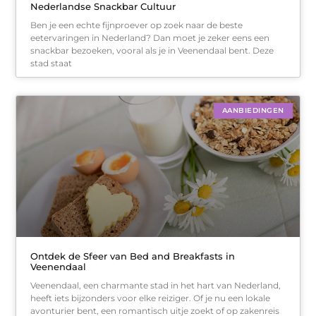
Nederlandse Snackbar Cultuur
Ben je een echte fijnproever op zoek naar de beste
eetervaringen in Nederland? Dan moet je zeker eens een
snackbar bezoeken, vooral als je in Veenendaal bent. Deze
stad staat
AANBIEDINGEN
Ontdek de Sfeer van Bed and Breakfasts in
Veenendaal
Veenendaal, een charmante stad in het hart van Nederland,
heeft iets bijzonders voor elke reiziger. Of je nu een lokale
avonturier bent, een romantisch uitje zoekt of op zakenreis