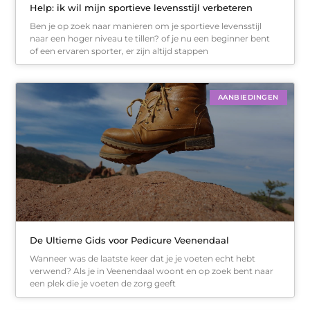
Help: ik wil mijn sportieve levensstijl verbeteren
Ben je op zoek naar manieren om je sportieve levensstijl
naar een hoger niveau te tillen? of je nu een beginner bent
of een ervaren sporter, er zijn altijd stappen
AANBIEDINGEN
De Ultieme Gids voor Pedicure Veenendaal
Wanneer was de laatste keer dat je je voeten echt hebt
verwend? Als je in Veenendaal woont en op zoek bent naar
een plek die je voeten de zorg geeft