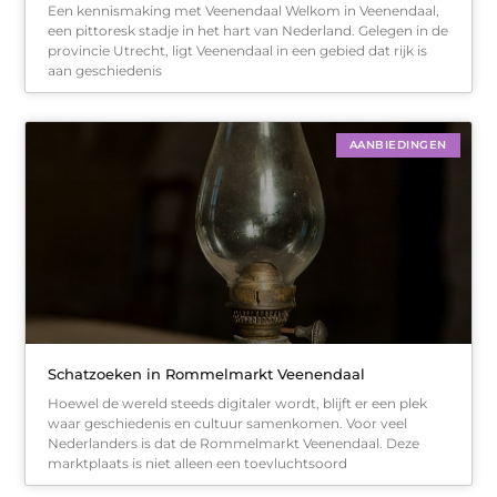
Een kennismaking met Veenendaal Welkom in Veenendaal,
een pittoresk stadje in het hart van Nederland. Gelegen in de
provincie Utrecht, ligt Veenendaal in een gebied dat rijk is
aan geschiedenis
AANBIEDINGEN
Schatzoeken in Rommelmarkt Veenendaal
Hoewel de wereld steeds digitaler wordt, blijft er een plek
waar geschiedenis en cultuur samenkomen. Voor veel
Nederlanders is dat de Rommelmarkt Veenendaal. Deze
marktplaats is niet alleen een toevluchtsoord