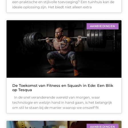
een praktische en stijlvolle toevoeging? Een tuinhuis kan de
ideale oplossing zijn. Het biedt niet alleen extra
AANBIEDINGEN
De Toekomst van Fitness en Squash in Ede: Een Blik
op Tesqua
In de snel veranderende wereld van morgen, waar
technologie en welzijn hand in hand gaan, is het belangrijk
om stil te staan bij de manier waarop we onszelf fit
AANBIEDINGEN