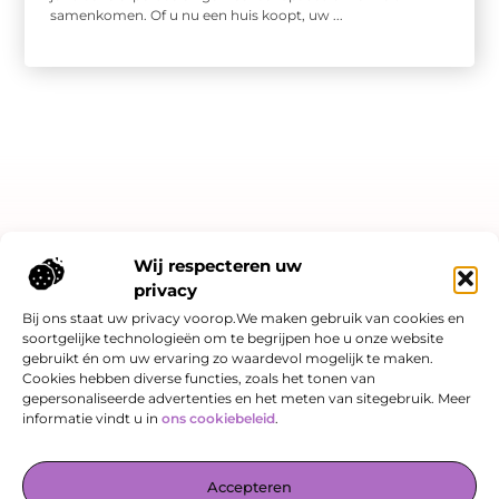
samenkomen. Of u nu een huis koopt, uw ...
Bericht categorie
Wij respecteren uw
privacy
Bij ons staat uw privacy voorop.We maken gebruik van cookies en
soortgelijke technologieën om te begrijpen hoe u onze website
Onze informatie
gebruikt én om uw ervaring zo waardevol mogelijk te maken.
Cookies hebben diverse functies, zoals het tonen van
Linkjes kopen: slimme SEO-strategie of risicovol spel?
Hoe kan je online geld verdienen? Een eerlijk verhaal over kansen én valkuilen
gepersonaliseerde advertenties en het meten van sitegebruik. Meer
informatie vindt u in
ons cookiebeleid
.
De Verzamelplaats voor Blogs en Inzichten
Accepteren