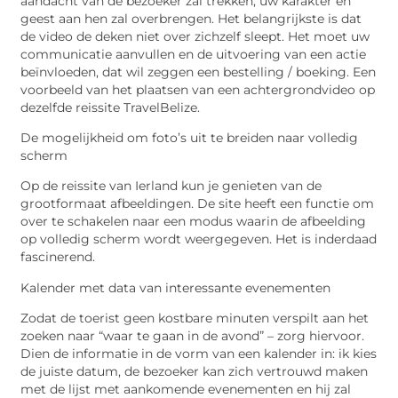
aandacht van de bezoeker zal trekken, uw karakter en
geest aan hen zal overbrengen. Het belangrijkste is dat
de video de deken niet over zichzelf sleept. Het moet uw
communicatie aanvullen en de uitvoering van een actie
beïnvloeden, dat wil zeggen een bestelling / boeking. Een
voorbeeld van het plaatsen van een achtergrondvideo op
dezelfde reissite TravelBelize.
De mogelijkheid om foto’s uit te breiden naar volledig
scherm
Op de reissite van Ierland kun je genieten van de
grootformaat afbeeldingen. De site heeft een functie om
over te schakelen naar een modus waarin de afbeelding
op volledig scherm wordt weergegeven. Het is inderdaad
fascinerend.
Kalender met data van interessante evenementen
Zodat de toerist geen kostbare minuten verspilt aan het
zoeken naar “waar te gaan in de avond” – zorg hiervoor.
Dien de informatie in de vorm van een kalender in: ik kies
de juiste datum, de bezoeker kan zich vertrouwd maken
met de lijst met aankomende evenementen en hij zal