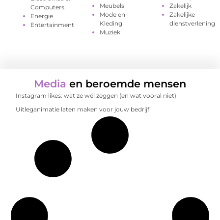
Meubels
Zakelijk
Computers
Mode en
Zakelijke
Energie
Kleding
dienstverlening
Entertainment
Muziek
Media
en beroemde mensen
Instagram likes: wat ze wél zeggen (en wat vooral niet)
Uitleganimatie laten maken voor jouw bedrijf