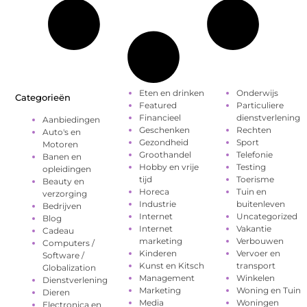
Eten en drinken
Onderwijs
Categorieën
Featured
Particuliere
Financieel
dienstverlening
Aanbiedingen
Geschenken
Rechten
Auto's en
Gezondheid
Sport
Motoren
Groothandel
Telefonie
Banen en
Hobby en vrije
Testing
opleidingen
tijd
Toerisme
Beauty en
Horeca
Tuin en
verzorging
Industrie
buitenleven
Bedrijven
Internet
Uncategorized
Blog
Internet
Vakantie
Cadeau
marketing
Verbouwen
Computers /
Kinderen
Vervoer en
Software /
Kunst en Kitsch
transport
Globalization
Management
Winkelen
Dienstverlening
Marketing
Woning en Tuin
Dieren
Media
Woningen
Electronica en