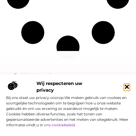
Bericht categorie
Wij respecteren uw
privacy
Bij ons staat uw privacy voorop.We maken gebruik van cookies en
soortgelijke technologieën om te begrijpen hoe u onze website
Onze informatie
gebruikt én om uw ervaring zo waardevol mogelijk te maken.
Cookies hebben diverse functies, zoals het tonen van
Linkjes kopen: slimme SEO-strategie of risicovol spel?
Hoe kan je online geld verdienen? Een eerlijk verhaal over kansen én valkuilen
gepersonaliseerde advertenties en het meten van sitegebruik. Meer
informatie vindt u in
ons cookiebeleid
.