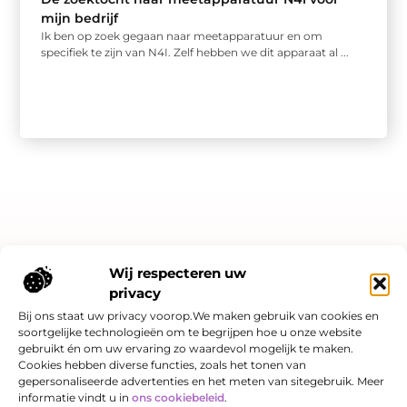
mijn bedrijf
Ik ben op zoek gegaan naar meetapparatuur en om
specifiek te zijn van N4I. Zelf hebben we dit apparaat al ...
Bericht categorie
Wij respecteren uw
privacy
Bij ons staat uw privacy voorop.We maken gebruik van cookies en
soortgelijke technologieën om te begrijpen hoe u onze website
Onze informatie
gebruikt én om uw ervaring zo waardevol mogelijk te maken.
Cookies hebben diverse functies, zoals het tonen van
Linkjes kopen: slimme SEO-strategie of risicovol spel?
Hoe kan je online geld verdienen? Een eerlijk verhaal over kansen én valkuilen
gepersonaliseerde advertenties en het meten van sitegebruik. Meer
informatie vindt u in
ons cookiebeleid
.