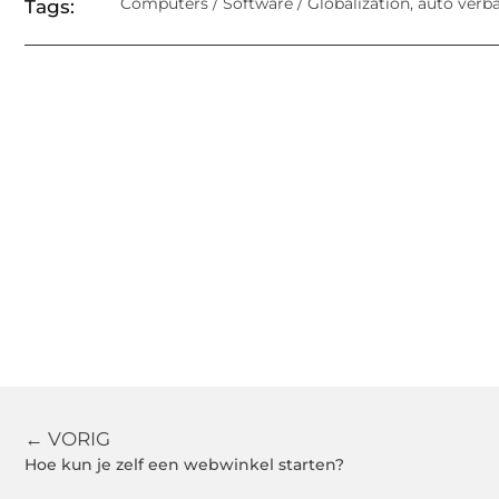
Computers / Software / Globalization
,
auto verb
Tags:
← VORIG
Hoe kun je zelf een webwinkel starten?