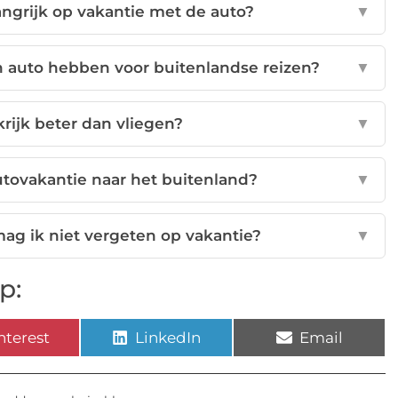
ngrijk op vakantie met de auto?
▼
jn auto hebben voor buitenlandse reizen?
▼
krijk beter dan vliegen?
▼
utovakantie naar het buitenland?
▼
g ik niet vergeten op vakantie?
▼
p:
nterest
LinkedIn
Email