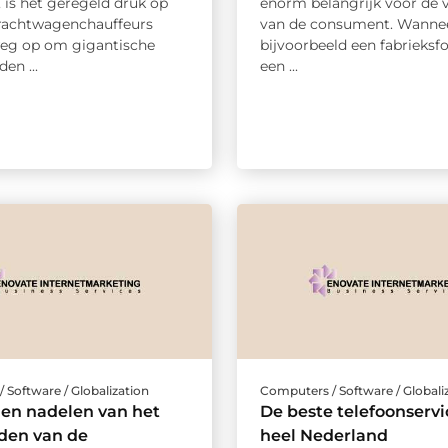
 is het geregeld druk op
enorm belangrijk voor de v
rachtwagenchauffeurs
van de consument. Wannee
eg op om gigantische
bijvoorbeeld een fabrieksfou
en ...
een ...
 Software / Globalization
Computers / Software / Globali
 en nadelen van het
De beste telefoonservi
den van de
heel Nederland