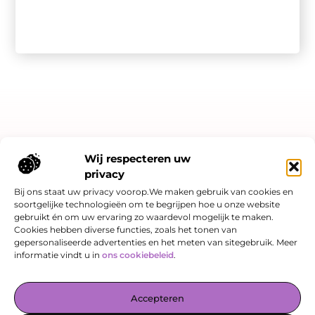
Bericht categorie
Wij respecteren uw
privacy
Bij ons staat uw privacy voorop.We maken gebruik van cookies en
soortgelijke technologieën om te begrijpen hoe u onze website
Onze informatie
gebruikt én om uw ervaring zo waardevol mogelijk te maken.
Cookies hebben diverse functies, zoals het tonen van
Linkjes kopen: slimme SEO-strategie of risicovol spel?
Hoe kan je online geld verdienen? Een eerlijk verhaal over kansen én valkuilen
gepersonaliseerde advertenties en het meten van sitegebruik. Meer
informatie vindt u in
ons cookiebeleid
.
De Verzamelplaats voor Blogs en Inzichten
Accepteren
— Laat je inspireren door boeiende verhalen, praktische tips en