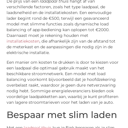
De prijs van een
laadpaal thuis
hangt af van
verschillende factoren, zoals het type laadpaal, de
laadsnelheid en de installatiekosten. Een eenvoudige
lader begint rond de €500, terwijl een geavanceerd
model met slimme functies zoals dynamische load
balancing of app-bediening kan oplopen tot €2000.
Daarnaast moet je rekening houden met
installatiekosten
, die afhankelijk zijn van de afstand tot
de meterkast en de aanpassingen die nodig zijn in de
elektrische installatie.
Een manier om kosten te drukken is door te kiezen voor
een laadpaal die optimaal gebruik maakt van het
beschikbare stroomnetwerk. Een model met load
balancing voorkomt bijvoorbeeld dat je hoofdzekering
overbelast raakt, waardoor je geen dure netverzwaring
nodig hebt. Sommige energieleveranciers bieden ook
voordelige laadpakketten aan, waarbij je kunt profiteren
van lagere stroomtarieven voor het laden van je auto.
Bespaar met slim laden
Met een
laadpaal thuis
kun je flink besparen als je slim