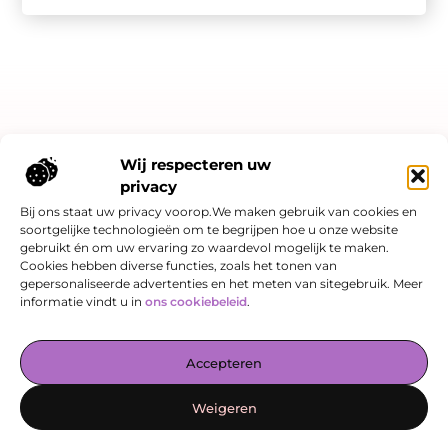
Bericht categorie
Wij respecteren uw
privacy
Bij ons staat uw privacy voorop.We maken gebruik van cookies en
soortgelijke technologieën om te begrijpen hoe u onze website
Onze informatie
gebruikt én om uw ervaring zo waardevol mogelijk te maken.
Cookies hebben diverse functies, zoals het tonen van
Linkjes kopen: slimme SEO-strategie of risicovol spel?
Hoe kan je online geld verdienen? Een eerlijk verhaal over kansen én valkuilen
gepersonaliseerde advertenties en het meten van sitegebruik. Meer
informatie vindt u in
ons cookiebeleid
.
De Verzamelplaats voor Blogs en Inzichten
Accepteren
— Laat je inspireren door boeiende verhalen, praktische tips en
waardevolle artikelen, allemaal op één plek. Begin vandaag nog
Weigeren
jouw leesreis op enovate-internetmarketing.nl!