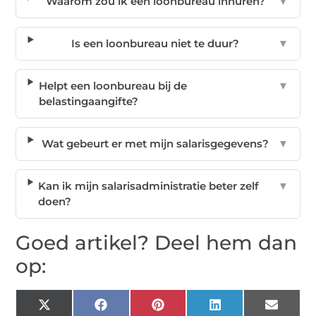
Waarom zou ik een loonbureau inhuren?
▼
Is een loonbureau niet te duur?
▼
Helpt een loonbureau bij de
▼
belastingaangifte?
Wat gebeurt er met mijn salarisgegevens?
▼
Kan ik mijn salarisadministratie beter zelf
▼
doen?
Goed artikel? Deel hem dan
op:
X
Facebook
Pinterest
LinkedIn
Email