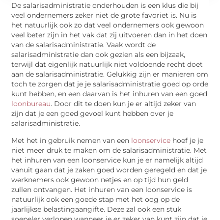
De salarisadministratie onderhouden is een klus die bij
veel ondernemers zeker niet de grote favoriet is. Nu is
het natuurlijk ook zo dat veel ondernemers ook gewoon
veel beter zijn in het vak dat zij uitvoeren dan in het doen
van de salarisadministratie. Vaak wordt de
salarisadministratie dan ook gezien als een bijzaak,
terwijl dat eigenlijk natuurlijk niet voldoende recht doet
aan de salarisadministratie. Gelukkig zijn er manieren om
toch te zorgen dat je je salarisadministratie goed op orde
kunt hebben, en een daarvan is het inhuren van een goed
loonbureau
. Door dit te doen kun je er altijd zeker van
zijn dat je een goed gevoel kunt hebben over je
salarisadministratie.
Met het in gebruik nemen van een
loonservice
hoef je je
niet meer druk te maken om de salarisadministratie. Met
het inhuren van een loonservice kun je er namelijk altijd
vanuit gaan dat je zaken goed worden geregeld en dat je
werknemers ook gewoon netjes en op tijd hun geld
zullen ontvangen. Het inhuren van een loonservice is
natuurlijk ook een goede stap met het oog op de
jaarlijkse belastingaangifte. Deze zal ook een stuk
soepeler verlopen wanneer je er zeker van kunt zijn dat je