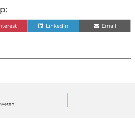
p:
nterest
LinkedIn
Email
j weten!