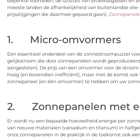
beperkte voorraden, de uitstoot van broeikasgassen en an
meeste landen de afhankelijkheid van buitenlandse olie-
prijsstijgingen die daarmee gepaard gaan).
Zonnepanel
1. Micro-omvormers
Een essentieel onderdeel van de zonnestroompuzzel voo
gelijkstroom die door zonnepanelen wordt geproduceerd,
aangesloten). De prijs van een omvormer voor de stroom
hoog (en bovendien inefficiënt), maar met de komst ook
zonnepaneel (en één omvormer) te hebben om uw zonne-
2. Zonnepanelen met ee
Er wordt nu een bepaalde hoeveelheid energie per zon
van nieuwe materialen (vanadium en titanium) in halfg
onze zonnepanelen in de praktijk in de toekomst ook ee