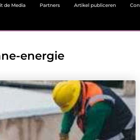
it de Media
Partners
Artikel publiceren
Con
nne-energie