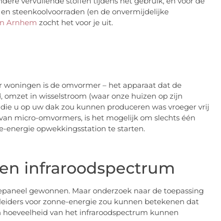
dere vervuilende stoffen tijdens het gebruik, en voor de
 en steenkoolvoorraden (en de onvermijdelijke
en Arnhem
zocht het voor je uit.
r woningen is de omvormer – het apparaat dat de
 omzet in wisselstroom (waar onze huizen op zijn
 die u op uw dak zou kunnen produceren was vroeger vrij
 van micro-omvormers, is het mogelijk om slechts één
energie opwekkingsstation te starten.
n infraroodspectrum
nepaneel gewonnen. Maar onderzoek naar de toepassing
eleiders voor zonne-energie zou kunnen betekenen dat
n hoeveelheid van het infraroodspectrum kunnen