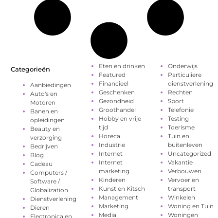
Eten en drinken
Onderwijs
Categorieën
Featured
Particuliere
Financieel
dienstverlening
Aanbiedingen
Geschenken
Rechten
Auto's en
Gezondheid
Sport
Motoren
Groothandel
Telefonie
Banen en
Hobby en vrije
Testing
opleidingen
tijd
Toerisme
Beauty en
Horeca
Tuin en
verzorging
Industrie
buitenleven
Bedrijven
Internet
Uncategorized
Blog
Internet
Vakantie
Cadeau
marketing
Verbouwen
Computers /
Kinderen
Vervoer en
Software /
Kunst en Kitsch
transport
Globalization
Management
Winkelen
Dienstverlening
Marketing
Woning en Tuin
Dieren
Media
Woningen
Electronica en