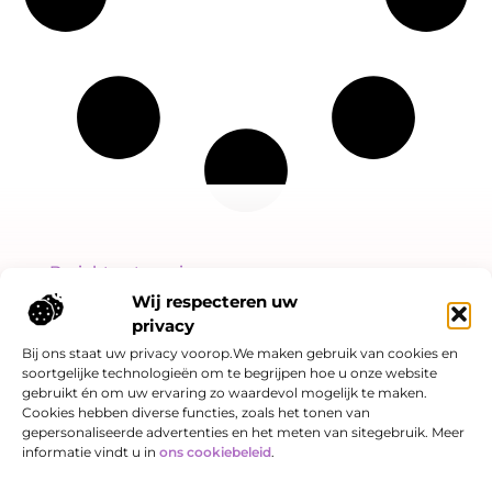
Bericht categorie
Wij respecteren uw
privacy
Bij ons staat uw privacy voorop.We maken gebruik van cookies en
soortgelijke technologieën om te begrijpen hoe u onze website
Onze informatie
gebruikt én om uw ervaring zo waardevol mogelijk te maken.
Cookies hebben diverse functies, zoals het tonen van
Linkjes kopen: slimme SEO-strategie of risicovol spel?
Hoe kan je online geld verdienen? Een eerlijk verhaal over kansen én valkuilen
gepersonaliseerde advertenties en het meten van sitegebruik. Meer
informatie vindt u in
ons cookiebeleid
.