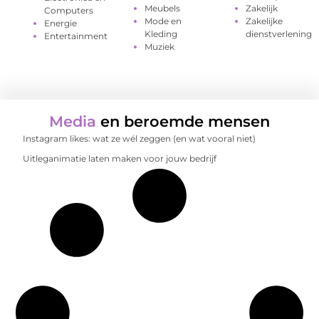
Meubels
Zakelijk
Computers
Mode en
Zakelijke
Energie
Kleding
dienstverlening
Entertainment
Muziek
Media
en beroemde mensen
Instagram likes: wat ze wél zeggen (en wat vooral niet)
Uitleganimatie laten maken voor jouw bedrijf