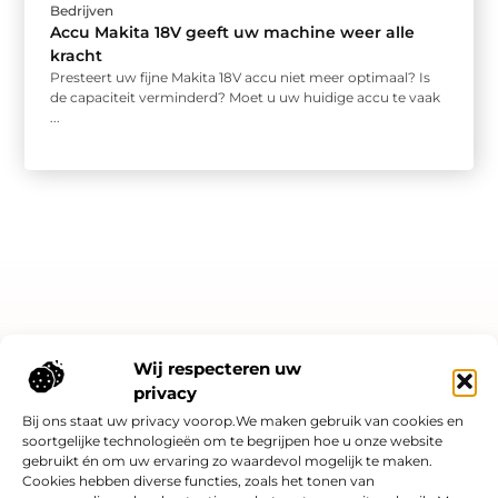
Bedrijven
Accu Makita 18V geeft uw machine weer alle
kracht
Presteert uw fijne Makita 18V accu niet meer optimaal? Is
de capaciteit verminderd? Moet u uw huidige accu te vaak
...
Bericht categorie
Wij respecteren uw
privacy
Bij ons staat uw privacy voorop.We maken gebruik van cookies en
soortgelijke technologieën om te begrijpen hoe u onze website
Onze informatie
gebruikt én om uw ervaring zo waardevol mogelijk te maken.
Cookies hebben diverse functies, zoals het tonen van
Linkjes kopen: slimme SEO-strategie of risicovol spel?
Hoe kan je online geld verdienen? Een eerlijk verhaal over kansen én valkuilen