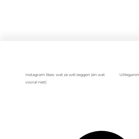
Instagram likes: wat ze wél zeggen (en wat
Uitleganim
vooral niet)