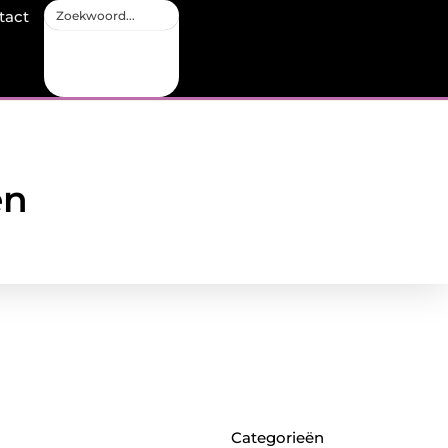
tact
en
Categorieën