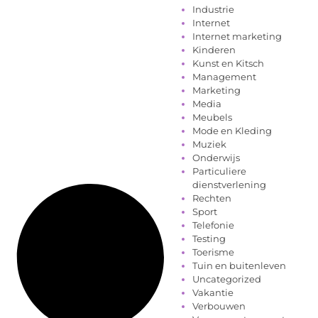
Industrie
Internet
Internet marketing
Kinderen
Kunst en Kitsch
Management
Marketing
Media
Meubels
Mode en Kleding
Muziek
Onderwijs
Particuliere
dienstverlening
Rechten
Sport
Telefonie
Testing
Toerisme
Tuin en buitenleven
Uncategorized
Vakantie
Verbouwen