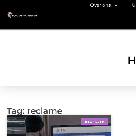
Over ons
U
H
Tag: reclame
BEDRIJVEN