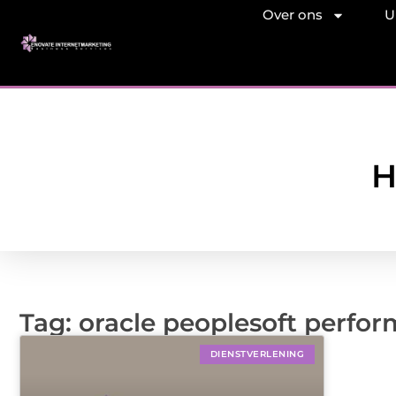
Over ons
U
H
Tag: oracle peoplesoft perfo
DIENSTVERLENING