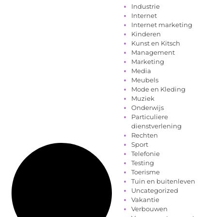
Industrie
Internet
Internet marketing
Kinderen
Kunst en Kitsch
Management
Marketing
Media
Meubels
Mode en Kleding
Muziek
Onderwijs
Particuliere
dienstverlening
Rechten
Sport
Telefonie
Testing
Toerisme
Tuin en buitenleven
Uncategorized
Vakantie
Verbouwen