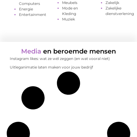
Meubels
Zakelijk
Computers
Mode en
Zakelijke
Energie
Kleding
dienstverlening
Entertainment
Muziek
Media
en beroemde mensen
Instagram likes: wat ze wél zeggen (en wat vooral niet)
Uitleganimatie laten maken voor jouw bedrijf