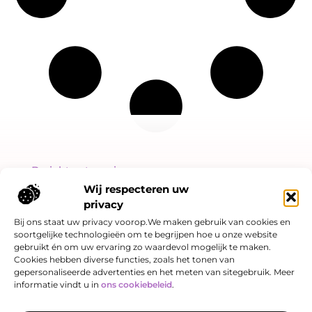
Bericht categorie
Wij respecteren uw
privacy
Bij ons staat uw privacy voorop.We maken gebruik van cookies en
soortgelijke technologieën om te begrijpen hoe u onze website
Onze informatie
gebruikt én om uw ervaring zo waardevol mogelijk te maken.
Cookies hebben diverse functies, zoals het tonen van
Linkjes kopen: slimme SEO-strategie of risicovol spel?
Hoe kan je online geld verdienen? Een eerlijk verhaal over kansen én valkuilen
gepersonaliseerde advertenties en het meten van sitegebruik. Meer
informatie vindt u in
ons cookiebeleid
.