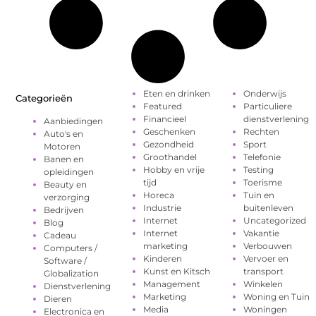
Eten en drinken
Onderwijs
Categorieën
Featured
Particuliere
Financieel
dienstverlening
Aanbiedingen
Geschenken
Rechten
Auto's en
Gezondheid
Sport
Motoren
Groothandel
Telefonie
Banen en
Hobby en vrije
Testing
opleidingen
tijd
Toerisme
Beauty en
Horeca
Tuin en
verzorging
Industrie
buitenleven
Bedrijven
Internet
Uncategorized
Blog
Internet
Vakantie
Cadeau
marketing
Verbouwen
Computers /
Kinderen
Vervoer en
Software /
Kunst en Kitsch
transport
Globalization
Management
Winkelen
Dienstverlening
Marketing
Woning en Tuin
Dieren
Media
Woningen
Electronica en