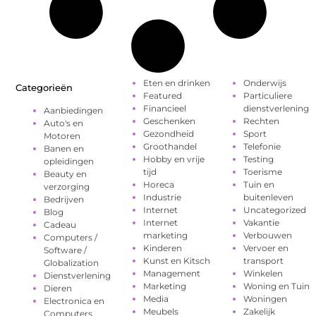
Eten en drinken
Onderwijs
Categorieën
Featured
Particuliere
Financieel
dienstverlening
Aanbiedingen
Geschenken
Rechten
Auto's en
Gezondheid
Sport
Motoren
Groothandel
Telefonie
Banen en
Hobby en vrije
Testing
opleidingen
tijd
Toerisme
Beauty en
Horeca
Tuin en
verzorging
Industrie
buitenleven
Bedrijven
Internet
Uncategorized
Blog
Internet
Vakantie
Cadeau
marketing
Verbouwen
Computers /
Kinderen
Vervoer en
Software /
Kunst en Kitsch
transport
Globalization
Management
Winkelen
Dienstverlening
Marketing
Woning en Tuin
Dieren
Media
Woningen
Electronica en
Meubels
Zakelijk
Computers