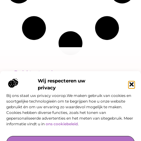
Bericht categorie
Wij respecteren uw
privacy
Bij ons staat uw privacy voorop.We maken gebruik van cookies en
soortgelijke technologieën om te begrijpen hoe u onze website
Onze informatie
gebruikt én om uw ervaring zo waardevol mogelijk te maken.
Cookies hebben diverse functies, zoals het tonen van
Linkjes kopen: slimme SEO-strategie of risicovol spel?
Hoe kan je online geld verdienen? Een eerlijk verhaal over kansen én valkuilen
gepersonaliseerde advertenties en het meten van sitegebruik. Meer
informatie vindt u in
ons cookiebeleid
.
De Verzamelplaats voor Blogs en Inzichten