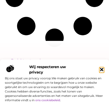
Bericht categorie
Wij respecteren uw
privacy
Bij ons staat uw privacy voorop.We maken gebruik van cookies en
soortgelijke technologieën om te begrijpen hoe u onze website
Onze informatie
gebruikt én om uw ervaring zo waardevol mogelijk te maken.
Cookies hebben diverse functies, zoals het tonen van
Linkjes kopen: slimme SEO-strategie of risicovol spel?
Hoe kan je online geld verdienen? Een eerlijk verhaal over kansen én valkuilen
gepersonaliseerde advertenties en het meten van sitegebruik. Meer
informatie vindt u in
ons cookiebeleid
.