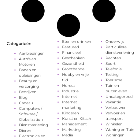
Eten en drinken
Onderwijs
Categorieën
Featured
Particuliere
Financieel
dienstverlening
Aanbiedingen
Geschenken
Rechten
Auto's en
Gezondheid
Sport
Motoren
Groothandel
Telefonie
Banen en
Hobby en vrije
Testing
opleidingen
tijd
Toerisme
Beauty en
Horeca
Tuin en
verzorging
Industrie
buitenleven
Bedrijven
Internet
Uncategorized
Blog
Internet
Vakantie
Cadeau
marketing
Verbouwen
Computers /
Kinderen
Vervoer en
Software /
Kunst en Kitsch
transport
Globalization
Management
Winkelen
Dienstverlening
Marketing
Woning en Tuin
Dieren
Media
Woningen
Electronica en