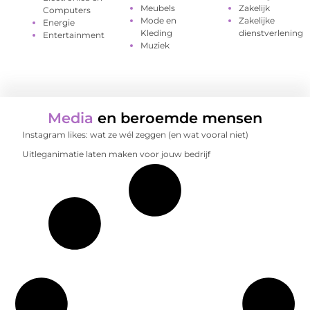
Meubels
Zakelijk
Computers
Mode en
Zakelijke
Energie
Kleding
dienstverlening
Entertainment
Muziek
Media
en beroemde mensen
Instagram likes: wat ze wél zeggen (en wat vooral niet)
Uitleganimatie laten maken voor jouw bedrijf