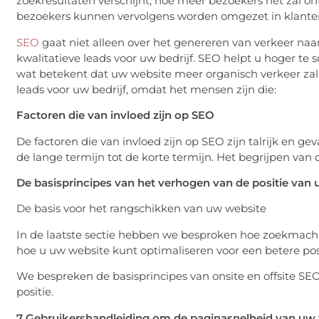
zoekresultaten verschijnt, hoe meer bezoekers het zal 
bezoekers kunnen vervolgens worden omgezet in klante
SEO
gaat niet alleen over het genereren van verkeer na
kwalitatieve leads voor uw bedrijf. SEO helpt u hoger te
wat betekent dat uw website meer organisch verkeer zal 
leads voor uw bedrijf, omdat het mensen zijn die:
Factoren die van invloed zijn op SEO
De factoren die van invloed zijn op SEO zijn talrijk en gev
de lange termijn tot de korte termijn. Het begrijpen van 
De basisprincipes van het verhogen van de positie van
De basis voor het rangschikken van uw website
In de laatste sectie hebben we besproken hoe zoekmachi
hoe u uw website kunt optimaliseren voor een betere posi
We bespreken de basisprincipes van onsite en offsite SE
positie.
7 Gebruikershandleiding om de paginasnelheid van uw 