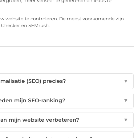
 vergroten, meer verkeer te genereren en leads te
 uw website te controleren. De meest voorkomende zijn
 Checker en SEMrush.
malisatie (SEO) precies?
▼
oeden mijn SEO-ranking?
▼
van mijn website verbeteren?
▼