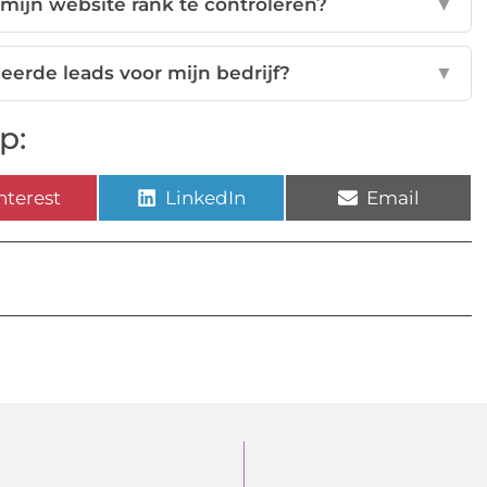
mijn website rank te controleren?
▼
eerde leads voor mijn bedrijf?
▼
p:
nterest
LinkedIn
Email