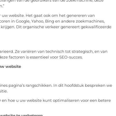
ontvangen van de gebruikers van de zoekmachine; deze
n.”
ar uw website. Het gaat ook om het genereren van
 scoren in Google, Yahoo, Bing en andere zoekmachines,
krijgen. Dit organische verkeer genereert gekwalificeerde
arieerd. Ze variëren van technisch tot strategisch, en van
deze factoren is essentieel voor SEO-succes.
 uw website
nes pagina’s rangschikken. In dit hoofdstuk bespreken we
tie.
O en hoe u uw website kunt optimaliseren voor een betere
website te verbeteren