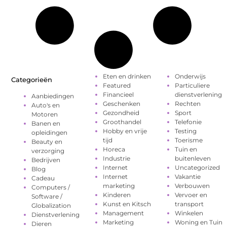
Eten en drinken
Onderwijs
Categorieën
Featured
Particuliere
Financieel
dienstverlening
Aanbiedingen
Geschenken
Rechten
Auto's en
Gezondheid
Sport
Motoren
Groothandel
Telefonie
Banen en
Hobby en vrije
Testing
opleidingen
tijd
Toerisme
Beauty en
Horeca
Tuin en
verzorging
Industrie
buitenleven
Bedrijven
Internet
Uncategorized
Blog
Internet
Vakantie
Cadeau
marketing
Verbouwen
Computers /
Kinderen
Vervoer en
Software /
Kunst en Kitsch
transport
Globalization
Management
Winkelen
Dienstverlening
Marketing
Woning en Tuin
Dieren