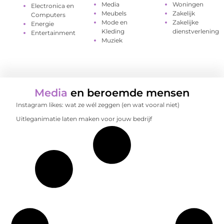
Media
Woningen
Electronica en
Meubels
Zakelijk
Computers
Mode en
Zakelijke
Energie
Kleding
dienstverlening
Entertainment
Muziek
Media
en beroemde mensen
Instagram likes: wat ze wél zeggen (en wat vooral niet)
Uitleganimatie laten maken voor jouw bedrijf