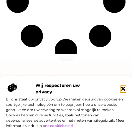
Bericht categorie
Wij respecteren uw
privacy
Bij ons staat uw privacy voorop.We maken gebruik van cookies en
soortgelijke technologieën om te begrijpen hoe u onze website
Onze informatie
gebruikt én om uw ervaring zo waardevol mogelijk te maken.
Cookies hebben diverse functies, zoals het tonen van
Linkjes kopen: slimme SEO-strategie of risicovol spel?
Hoe kan je online geld verdienen? Een eerlijk verhaal over kansen én valkuilen
gepersonaliseerde advertenties en het meten van sitegebruik. Meer
informatie vindt u in
ons cookiebeleid
.