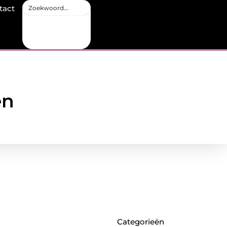
tact
en
Categorieën