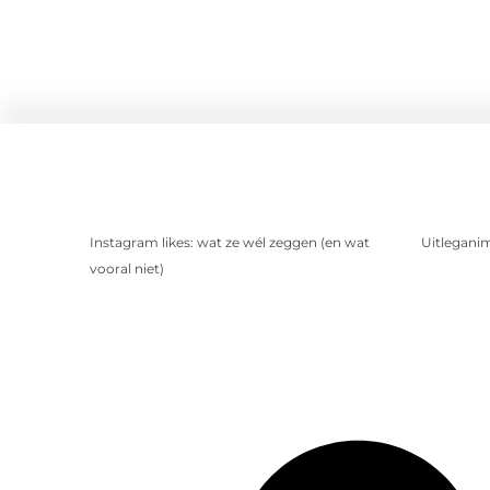
Instagram likes: wat ze wél zeggen (en wat
Uitleganim
vooral niet)