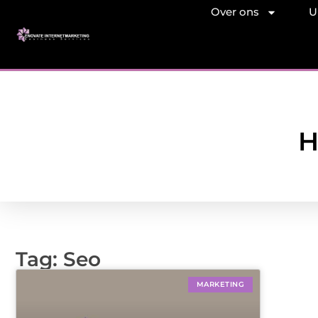
Over ons
U
H
Tag: Seo
MARKETING