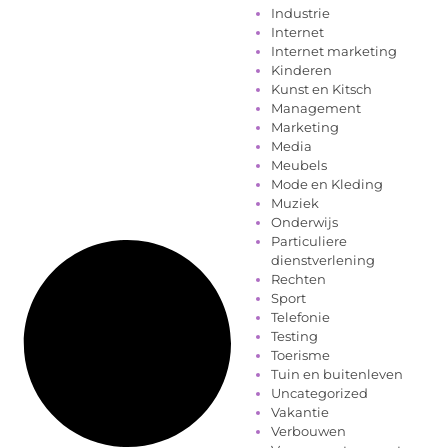
Industrie
Internet
Internet marketing
Kinderen
Kunst en Kitsch
Management
Marketing
Media
Meubels
Mode en Kleding
Muziek
Onderwijs
Particuliere
dienstverlening
Rechten
Sport
Telefonie
Testing
Toerisme
Tuin en buitenleven
Uncategorized
Vakantie
Verbouwen