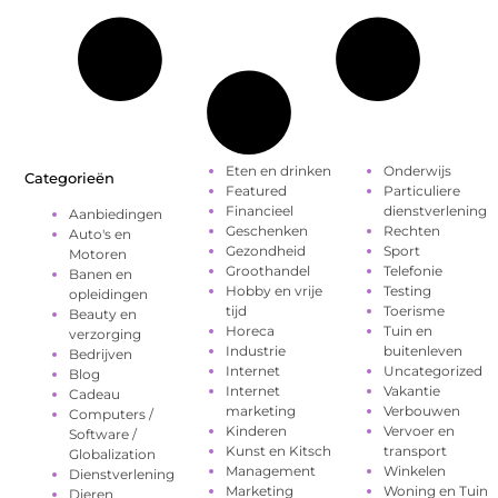
Eten en drinken
Onderwijs
Categorieën
Featured
Particuliere
Financieel
dienstverlening
Aanbiedingen
Geschenken
Rechten
Auto's en
Gezondheid
Sport
Motoren
Groothandel
Telefonie
Banen en
Hobby en vrije
Testing
opleidingen
tijd
Toerisme
Beauty en
Horeca
Tuin en
verzorging
Industrie
buitenleven
Bedrijven
Internet
Uncategorized
Blog
Internet
Vakantie
Cadeau
marketing
Verbouwen
Computers /
Kinderen
Vervoer en
Software /
Kunst en Kitsch
transport
Globalization
Management
Winkelen
Dienstverlening
Marketing
Woning en Tuin
Dieren