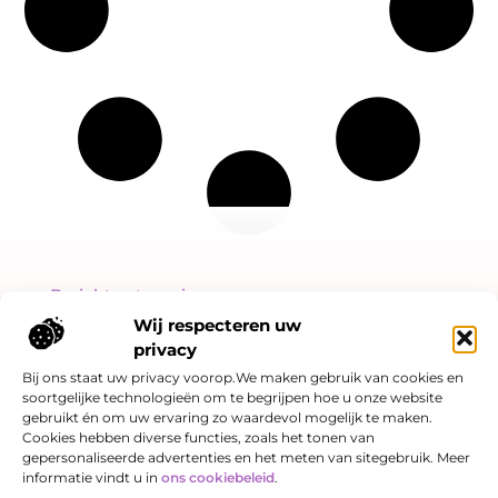
Bericht categorie
Wij respecteren uw
privacy
Bij ons staat uw privacy voorop.We maken gebruik van cookies en
soortgelijke technologieën om te begrijpen hoe u onze website
Onze informatie
gebruikt én om uw ervaring zo waardevol mogelijk te maken.
Cookies hebben diverse functies, zoals het tonen van
Linkjes kopen: slimme SEO-strategie of risicovol spel?
Hoe kan je online geld verdienen? Een eerlijk verhaal over kansen én valkuilen
gepersonaliseerde advertenties en het meten van sitegebruik. Meer
informatie vindt u in
ons cookiebeleid
.