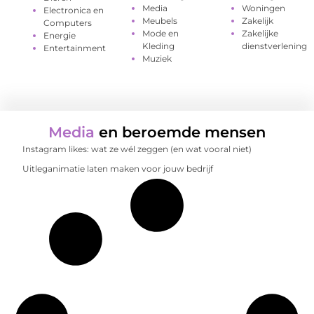
Media
Woningen
Electronica en
Meubels
Zakelijk
Computers
Mode en
Zakelijke
Energie
Kleding
dienstverlening
Entertainment
Muziek
Media
en beroemde mensen
Instagram likes: wat ze wél zeggen (en wat vooral niet)
Uitleganimatie laten maken voor jouw bedrijf