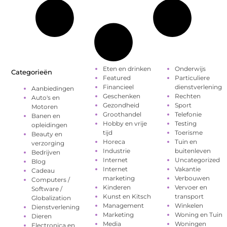
Eten en drinken
Onderwijs
Categorieën
Featured
Particuliere
Financieel
dienstverlening
Aanbiedingen
Geschenken
Rechten
Auto's en
Gezondheid
Sport
Motoren
Groothandel
Telefonie
Banen en
Hobby en vrije
Testing
opleidingen
tijd
Toerisme
Beauty en
Horeca
Tuin en
verzorging
Industrie
buitenleven
Bedrijven
Internet
Uncategorized
Blog
Internet
Vakantie
Cadeau
marketing
Verbouwen
Computers /
Kinderen
Vervoer en
Software /
Kunst en Kitsch
transport
Globalization
Management
Winkelen
Dienstverlening
Marketing
Woning en Tuin
Dieren
Media
Woningen
Electronica en