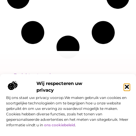
Bericht categorie
Wij respecteren uw
privacy
Bij ons staat uw privacy voorop.We maken gebruik van cookies en
soortgelijke technologieën om te begrijpen hoe u onze website
Onze informatie
gebruikt én om uw ervaring zo waardevol mogelijk te maken.
Cookies hebben diverse functies, zoals het tonen van
Linkjes kopen: slimme SEO-strategie of risicovol spel?
Hoe kan je online geld verdienen? Een eerlijk verhaal over kansen én valkuilen
gepersonaliseerde advertenties en het meten van sitegebruik. Meer
informatie vindt u in
ons cookiebeleid
.