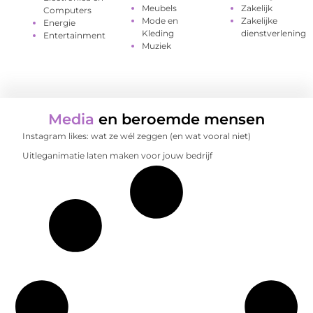
Meubels
Zakelijk
Computers
Mode en
Zakelijke
Energie
Kleding
dienstverlening
Entertainment
Muziek
Media
en beroemde mensen
Instagram likes: wat ze wél zeggen (en wat vooral niet)
Uitleganimatie laten maken voor jouw bedrijf