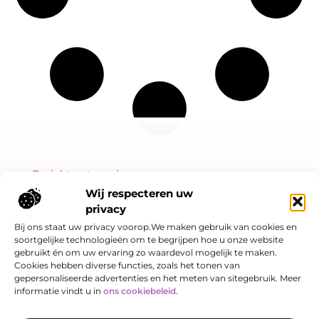
Bericht categorie
Wij respecteren uw
privacy
Bij ons staat uw privacy voorop.We maken gebruik van cookies en
soortgelijke technologieën om te begrijpen hoe u onze website
Onze informatie
gebruikt én om uw ervaring zo waardevol mogelijk te maken.
Cookies hebben diverse functies, zoals het tonen van
Linkjes kopen: slimme SEO-strategie of risicovol spel?
Hoe kan je online geld verdienen? Een eerlijk verhaal over kansen én valkuilen
gepersonaliseerde advertenties en het meten van sitegebruik. Meer
informatie vindt u in
ons cookiebeleid
.