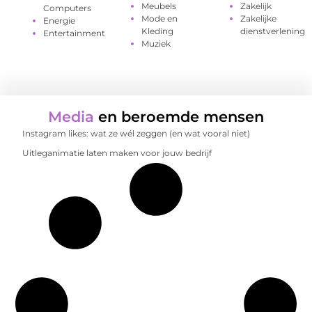
Meubels
Zakelijk
Computers
Mode en
Zakelijke
Energie
Kleding
dienstverlening
Entertainment
Muziek
Media
en beroemde mensen
Instagram likes: wat ze wél zeggen (en wat vooral niet)
Uitleganimatie laten maken voor jouw bedrijf