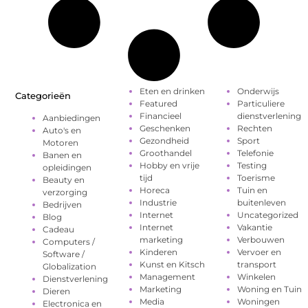
Eten en drinken
Onderwijs
Categorieën
Featured
Particuliere
Financieel
dienstverlening
Aanbiedingen
Geschenken
Rechten
Auto's en
Gezondheid
Sport
Motoren
Groothandel
Telefonie
Banen en
Hobby en vrije
Testing
opleidingen
tijd
Toerisme
Beauty en
Horeca
Tuin en
verzorging
Industrie
buitenleven
Bedrijven
Internet
Uncategorized
Blog
Internet
Vakantie
Cadeau
marketing
Verbouwen
Computers /
Kinderen
Vervoer en
Software /
Kunst en Kitsch
transport
Globalization
Management
Winkelen
Dienstverlening
Marketing
Woning en Tuin
Dieren
Media
Woningen
Electronica en