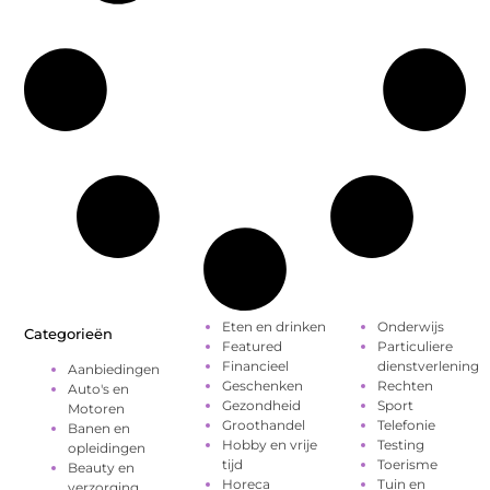
Eten en drinken
Onderwijs
Categorieën
Featured
Particuliere
Financieel
dienstverlening
Aanbiedingen
Geschenken
Rechten
Auto's en
Gezondheid
Sport
Motoren
Groothandel
Telefonie
Banen en
Hobby en vrije
Testing
opleidingen
tijd
Toerisme
Beauty en
Horeca
Tuin en
verzorging