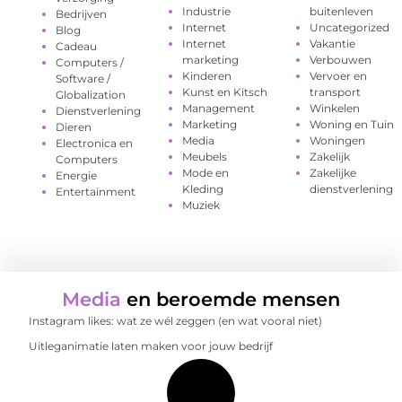
Industrie
buitenleven
Bedrijven
Internet
Uncategorized
Blog
Internet
Vakantie
Cadeau
marketing
Verbouwen
Computers /
Kinderen
Vervoer en
Software /
Kunst en Kitsch
transport
Globalization
Management
Winkelen
Dienstverlening
Marketing
Woning en Tuin
Dieren
Media
Woningen
Electronica en
Meubels
Zakelijk
Computers
Mode en
Zakelijke
Energie
Kleding
dienstverlening
Entertainment
Muziek
Media
en beroemde mensen
Instagram likes: wat ze wél zeggen (en wat vooral niet)
Uitleganimatie laten maken voor jouw bedrijf