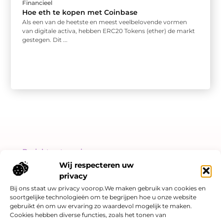
Financieel
Hoe eth te kopen met Coinbase
Als een van de heetste en meest veelbelovende vormen
van digitale activa, hebben ERC20 Tokens (ether) de markt
gestegen. Dit ...
Bericht categorie
Wij respecteren uw
privacy
Bij ons staat uw privacy voorop.We maken gebruik van cookies en
soortgelijke technologieën om te begrijpen hoe u onze website
Onze informatie
gebruikt én om uw ervaring zo waardevol mogelijk te maken.
Cookies hebben diverse functies, zoals het tonen van
Linkjes kopen: slimme SEO-strategie of risicovol spel?
Hoe kan je online geld verdienen? Een eerlijk verhaal over kansen én valkuilen