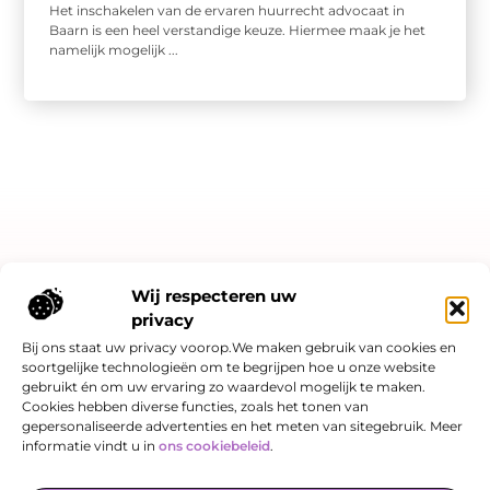
Het inschakelen van de ervaren huurrecht advocaat in
Baarn is een heel verstandige keuze. Hiermee maak je het
namelijk mogelijk ...
Bericht categorie
Wij respecteren uw
privacy
Bij ons staat uw privacy voorop.We maken gebruik van cookies en
soortgelijke technologieën om te begrijpen hoe u onze website
Onze informatie
gebruikt én om uw ervaring zo waardevol mogelijk te maken.
Cookies hebben diverse functies, zoals het tonen van
Linkjes kopen: slimme SEO-strategie of risicovol spel?
Hoe kan je online geld verdienen? Een eerlijk verhaal over kansen én valkuilen
gepersonaliseerde advertenties en het meten van sitegebruik. Meer
informatie vindt u in
ons cookiebeleid
.