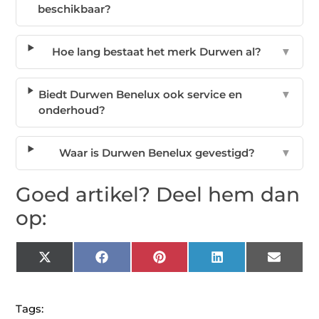
beschikbaar?
Hoe lang bestaat het merk Durwen al?
▼
Biedt Durwen Benelux ook service en
▼
onderhoud?
Waar is Durwen Benelux gevestigd?
▼
Goed artikel? Deel hem dan
op:
X
Facebook
Pinterest
LinkedIn
Email
(Twitter)
Tags: