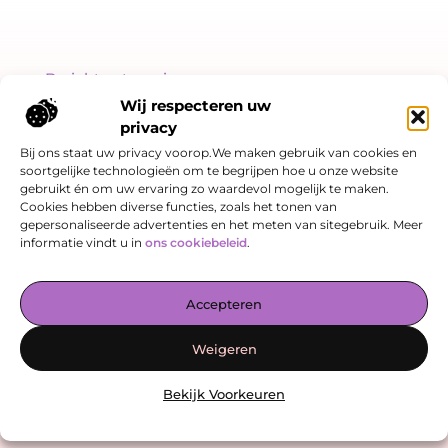
Bericht categorie
Wij respecteren uw
privacy
Bij ons staat uw privacy voorop.We maken gebruik van cookies en
soortgelijke technologieën om te begrijpen hoe u onze website
Onze informatie
gebruikt én om uw ervaring zo waardevol mogelijk te maken.
Cookies hebben diverse functies, zoals het tonen van
Linkjes kopen: slimme SEO-strategie of risicovol spel?
Hoe kan je online geld verdienen? Een eerlijk verhaal over kansen én valkuilen
gepersonaliseerde advertenties en het meten van sitegebruik. Meer
informatie vindt u in
ons cookiebeleid
.
De Verzamelplaats voor Blogs en Inzichten
Accepteren
— Laat je inspireren door boeiende verhalen, praktische tips en
waardevolle artikelen, allemaal op één plek. Begin vandaag nog
Weigeren
jouw leesreis op enovate-internetmarketing.nl!
Bekijk Voorkeuren
@2025
www.enovate-internetmarketing.nl
.All Right Reserved.