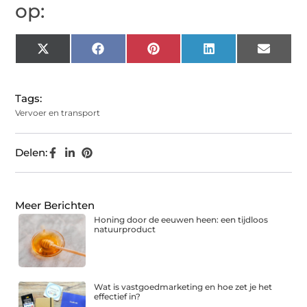
op:
X
Facebook
Pinterest
LinkedIn
Email
(Twitter)
Tags:
Vervoer en transport
Delen:
Meer Berichten
Honing door de eeuwen heen: een tijdloos
natuurproduct
Wat is vastgoedmarketing en hoe zet je het
effectief in?