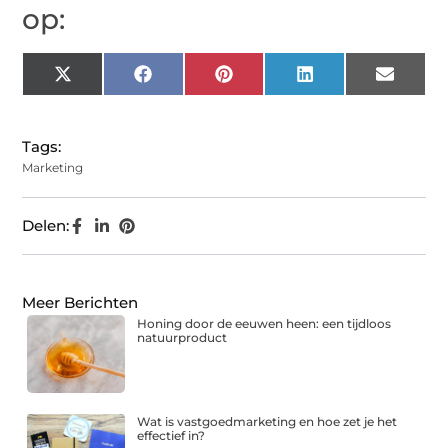
op:
X
Facebook
Pinterest
LinkedIn
Email
(Twitter)
Tags:
Marketing
Delen:
Meer Berichten
Honing door de eeuwen heen: een tijdloos
natuurproduct
Wat is vastgoedmarketing en hoe zet je het
effectief in?