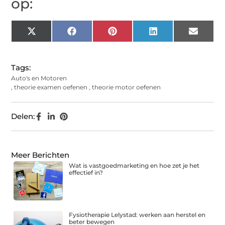
op:
X
Facebook
Pinterest
LinkedIn
Email
(Twitter)
Tags:
Auto's en Motoren
,
theorie examen oefenen
,
theorie motor oefenen
Delen:
Meer Berichten
Wat is vastgoedmarketing en hoe zet je het
effectief in?
Fysiotherapie Lelystad: werken aan herstel en
beter bewegen