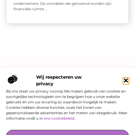
ondernemers. De voordelen die genoemd worden zijn
financiële ruimte ...
Bericht categorie
Wij respecteren uw
privacy
Bij ons staat uw privacy voorop.We maken gebruik van cookies en
soortgelijke technologieën om te begrijpen hoe u onze website
Onze informatie
gebruikt én om uw ervaring zo waardevol mogelijk te maken.
Cookies hebben diverse functies, zoals het tonen van
Linkjes kopen: slimme SEO-strategie of risicovol spel?
Hoe kan je online geld verdienen? Een eerlijk verhaal over kansen én valkuilen
gepersonaliseerde advertenties en het meten van sitegebruik. Meer
informatie vindt u in
ons cookiebeleid
.
De Verzamelplaats voor Blogs en Inzichten