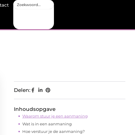
tact
Delen:
Inhoudsopgave
Waarom stuur je een aanmaning
Wat is in een aanmaning
Hoe verstuur je de aanmaning?