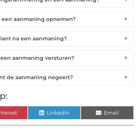
in een aanmaning opnemen?
▼
 klant na een aanmaning?
▼
 een aanmaning versturen?
▼
lant de aanmaning negeert?
▼
p:
nterest
LinkedIn
Email