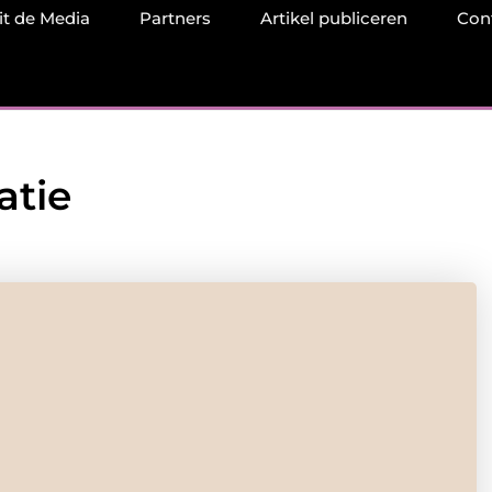
it de Media
Partners
Artikel publiceren
Con
atie