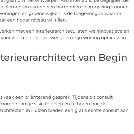
et gaat om het ontwerpen van interieurs. Ze begrijpen de
oe deze elementen samen een harmonieuze omgeving kunnen
e woningen en groene wijken, is de toegevoegde waarde
ar een hoger niveau wil tillen.
rken met een interieurarchitect, laten we innovatieve en
ps voor iedereen die overweegt om zijn woning opnieuw in
erieurarchitect van Begin
is vaak een oriënterend gesprek. Tijdens dit consult
moment om je visie te delen en te horen hoe de
rarchitecten in Huizen bieden een gratis eerste consult aan,