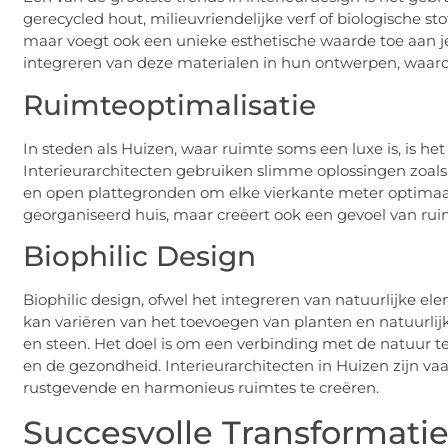
gerecycled hout, milieuvriendelijke verf of biologische st
maar voegt ook een unieke esthetische waarde toe aan je h
integreren van deze materialen in hun ontwerpen, waardoo
Ruimteoptimalisatie
In steden als Huizen, waar ruimte soms een luxe is, is he
Interieurarchitecten gebruiken slimme oplossingen zoa
en open plattegronden om elke vierkante meter optimaal
georganiseerd huis, maar creëert ook een gevoel van ruim
Biophilic Design
Biophilic design, ofwel het integreren van natuurlijke ele
kan variëren van het toevoegen van planten en natuurlijk
en steen. Het doel is om een verbinding met de natuur t
en de gezondheid. Interieurarchitecten in Huizen zijn va
rustgevende en harmonieus ruimtes te creëren.
Succesvolle Transformatie