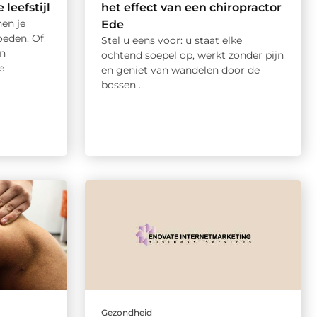
leefstijl
het effect van een chiropractor
en je
Ede
loeden. Of
Stel u eens voor: u staat elke
en
ochtend soepel op, werkt zonder pijn
e
en geniet van wandelen door de
bossen ...
Gezondheid