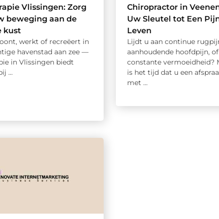
rapie Vlissingen: Zorg
Chiropractor in Veenen
uw beweging aan de
Uw Sleutel tot Een Pijn
 kust
Leven
oont, werkt of recreëert in
Lijdt u aan continue rugpij
htige havenstad aan zee —
aanhoudende hoofdpijn, of
pie in Vlissingen biedt
constante vermoeidheid? 
j ...
is het tijd dat u een afspr
met ...