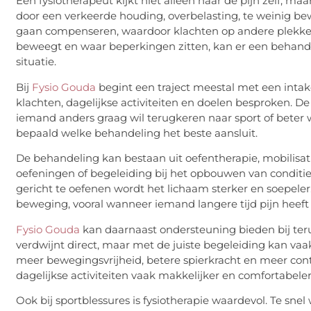
Een fysiotherapeut kijkt niet alleen naar de pijn zelf, ma
door een verkeerde houding, overbelasting, te weinig be
gaan compenseren, waardoor klachten op andere plekke
beweegt en waar beperkingen zitten, kan er een behande
situatie.
Bij
Fysio Gouda
begint een traject meestal met een intak
klachten, dagelijkse activiteiten en doelen besproken. De
iemand anders graag wil terugkeren naar sport of beter w
bepaald welke behandeling het beste aansluit.
De behandeling kan bestaan uit oefentherapie, mobilisati
oefeningen of begeleiding bij het opbouwen van conditie.
gericht te oefenen wordt het lichaam sterker en soepele
beweging, vooral wanneer iemand langere tijd pijn heeft
Fysio Gouda
kan daarnaast ondersteuning bieden bij teru
verdwijnt direct, maar met de juiste begeleiding kan vaa
meer bewegingsvrijheid, betere spierkracht en meer cont
dagelijkse activiteiten vaak makkelijker en comfortabeler
Ook bij sportblessures is fysiotherapie waardevol. Te snel