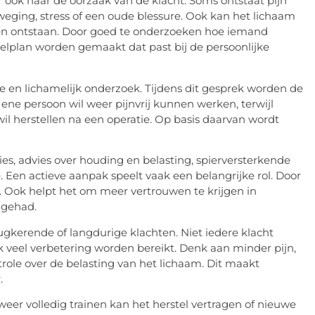
ar ook naar de oorzaak van de klacht. Soms ontstaat pijn
weging, stress of een oude blessure. Ook kan het lichaam
n ontstaan. Door goed te onderzoeken hoe iemand
lplan worden gemaakt dat past bij de persoonlijke
e en lichamelijk onderzoek. Tijdens dit gesprek worden de
 ene persoon wil weer pijnvrij kunnen werken, terwijl
il herstellen na een operatie. Op basis daarvan wordt
es, advies over houding en belasting, spierversterkende
 Een actieve aanpak speelt vaak een belangrijke rol. Door
r. Ook helpt het om meer vertrouwen te krijgen in
 gehad.
gkerende of langdurige klachten. Niet iedere klacht
k veel verbetering worden bereikt. Denk aan minder pijn,
role over de belasting van het lichaam. Dit maakt
.
 weer volledig trainen kan het herstel vertragen of nieuwe