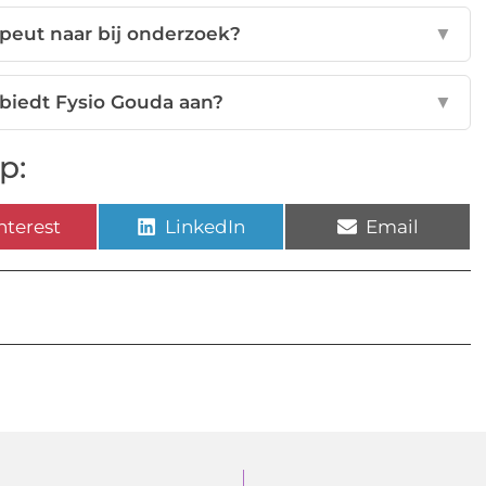
apeut naar bij onderzoek?
▼
biedt Fysio Gouda aan?
▼
p:
nterest
LinkedIn
Email