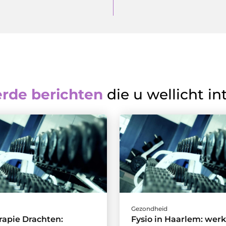
erde berichten
die u wellicht in
d
Gezondheid
rapie Drachten:
Fysio in Haarlem: wer