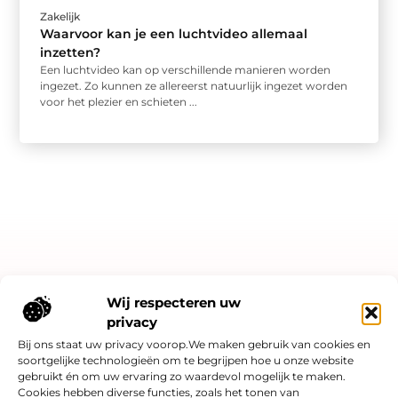
Zakelijk
Waarvoor kan je een luchtvideo allemaal
inzetten?
Een luchtvideo kan op verschillende manieren worden
ingezet. Zo kunnen ze allereerst natuurlijk ingezet worden
voor het plezier en schieten ...
Bericht categorie
Wij respecteren uw
privacy
Bij ons staat uw privacy voorop.We maken gebruik van cookies en
soortgelijke technologieën om te begrijpen hoe u onze website
Onze informatie
gebruikt én om uw ervaring zo waardevol mogelijk te maken.
Cookies hebben diverse functies, zoals het tonen van
Linkjes kopen: slimme SEO-strategie of risicovol spel?
Hoe kan je online geld verdienen? Een eerlijk verhaal over kansen én valkuilen