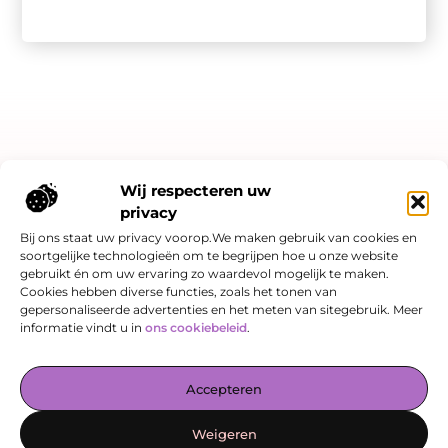
Bericht categorie
Wij respecteren uw
privacy
Bij ons staat uw privacy voorop.We maken gebruik van cookies en
soortgelijke technologieën om te begrijpen hoe u onze website
Onze informatie
gebruikt én om uw ervaring zo waardevol mogelijk te maken.
Cookies hebben diverse functies, zoals het tonen van
Linkjes kopen: slimme SEO-strategie of risicovol spel?
Hoe kan je online geld verdienen? Een eerlijk verhaal over kansen én valkuilen
gepersonaliseerde advertenties en het meten van sitegebruik. Meer
informatie vindt u in
ons cookiebeleid
.
De Verzamelplaats voor Blogs en Inzichten
Accepteren
— Laat je inspireren door boeiende verhalen, praktische tips en
waardevolle artikelen, allemaal op één plek. Begin vandaag nog
Weigeren
jouw leesreis op enovate-internetmarketing.nl!